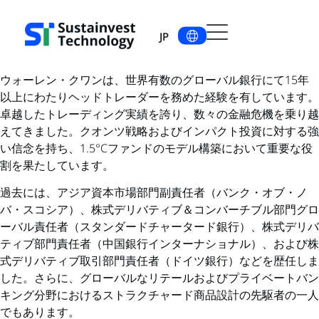
JP
ウォーレン・クワンは、世界有数のグローバル銀行にて15年
以上にわたりヘッドトレーダーを務めた経験を有しています。
卓越したトレーディング実績を誇り、数々の金融危機を乗り越
えてきました。クオンツ戦略およびインパクト投資に対する強
い信念を持ち、1.5°Cファンドのモデル構築において重要な役
割を果たしています。
過去には、アジア資本市場部門副責任者（バンク・オブ・ノ
バ・スコシア）、株式デリバティブ＆コンバーチブル部門グロ
ーバル責任者（スタンダードチャータード銀行）、株式デリバ
ティブ部門責任者（中国銀行インターナショナル）、および株
式デリバティブ取引部門責任者（ドイツ銀行）などを歴任しま
した。さらに、グローバルなリテールおよびプライベートバン
キング分野におけるストラクチャード商品設計の先駆者の一人
でもあります。