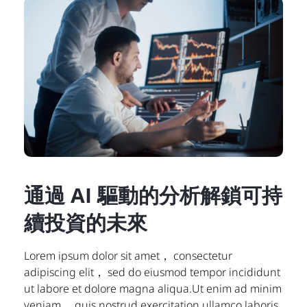
通過 AI 驅動的分析解鎖可持
續投資的未來
Lorem ipsum dolor sit amet， consectetur
adipiscing elit， sed do eiusmod tempor incididunt
ut labore et dolore magna aliqua.Ut enim ad minim
veniam， quis nostrud exercitation ullamco laboris