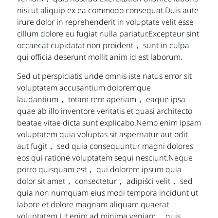
nisi ut aliquip ex ea commodo consequat.Duis aute
irure dolor in reprehenderit in voluptate velit esse
cillum dolore eu fugiat nulla pariatur.Excepteur sint
occaecat cupidatat non proident， sunt in culpa
qui officia deserunt mollit anim id est laborum.
Sed ut perspiciatis unde omnis iste natus error sit
voluptatem accusantium doloremque
laudantium， totam rem aperiam， eaque ipsa
quae ab illo inventore veritatis et quasi architecto
beatae vitae dicta sunt explicabo.Nemo enim ipsam
voluptatem quia voluptas sit aspernatur aut odit
aut fugit， sed quia consequuntur magni dolores
eos qui rationé voluptatem sequi nesciunt.Neque
porro quisquam est， qui dolorem ipsum quia
dolor sit amet， consectetur， adipiści velit， sed
quia non numquam eius modi tempora incidunt ut
labore et dolore magnam aliquam quaerat
voluptatem.Ut enim ad minima veniam， quis